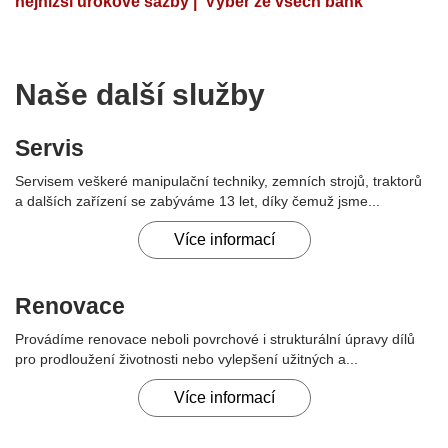
nejnižší úrokové sazby | Výběr ze všech bank
Naše další služby
Servis
Servisem veškeré manipulační techniky, zemních strojů, traktorů
a dalších zařízení se zabýváme 13 let, díky čemuž jsme...
Více informací
Renovace
Provádíme renovace neboli povrchové i strukturální úpravy dílů
pro prodloužení životnosti nebo vylepšení užitných a...
Více informací