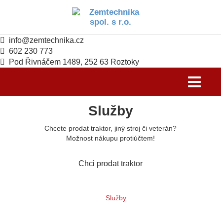
info@zemtechnika.cz
602 230 773
Pod Řivnáčem 1489, 252 63 Roztoky
Toggle
navigati
Služby
Chcete prodat traktor, jiný stroj či veterán?
Možnost nákupu protiúčtem!
Chci prodat traktor
Služby